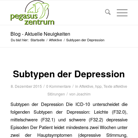
Blog - Aktuelle Neuigkeiten
Du bist hier:
Startseite
/
Affektive
/
Subtypen der Depression
Subtypen der Depression
/
/
8. Dezember 2015
0 Kommentare
in
Affektive
,
hpp
,
Texte affektive
/
Störungen
von
Joachim
Subtypen der Depression Die ICD-10 unterscheidet die
folgenden Subtypen der Depression: Leichte (F32.0),
mittelschwere (F32.1) und schwere (F32.2) depressive
Episoden Der Patient leidet mindestens zwei Wochen unter
zwei der Hauptsymptomen (depressive Stimmung,