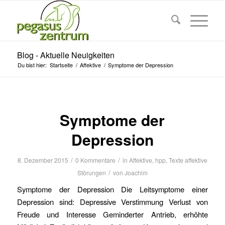
Blog - Aktuelle Neuigkeiten
Du bist hier:
Startseite
/
Affektive
/
Symptome der Depression
Symptome der
Depression
/
/
8. Dezember 2015
0 Kommentare
in
Affektive
,
hpp
,
Texte affektive
/
Störungen
von
Joachim
Symptome der Depression Die Leitsymptome einer
Depression sind: Depressive Verstimmung Verlust von
Freude und Interesse Geminderter Antrieb, erhöhte