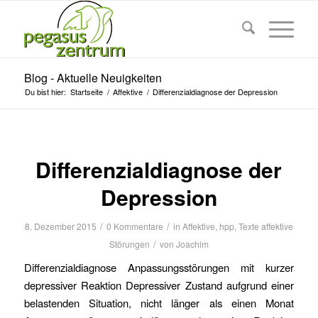
Blog - Aktuelle Neuigkeiten
Du bist hier:
Startseite
/
Affektive
/
Differenzialdiagnose der Depression
Differenzialdiagnose der
Depression
/
/
8. Dezember 2015
0 Kommentare
in
Affektive
,
hpp
,
Texte affektive
/
Störungen
von
Joachim
Differenzialdiagnose Anpassungsstörungen mit kurzer
depressiver Reaktion Depressiver Zustand aufgrund einer
belastenden Situation, nicht länger als einen Monat