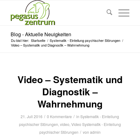
Blog - Aktuelle Neuigkeiten
Du bist hier:
Startseite
/
Systematik - Einteilung psychischer Störungen
/
Video – Systematik und Diagnostik – Wahrnehmung
Video – Systematik und
Diagnostik –
Wahrnehmung
/
/
21. Juli 2016
0 Kommentare
in
Systematik - Einteilung
psychischer Störungen
,
video
,
Video Systematik - Einteilung
/
psychischer Störungen
von
admin