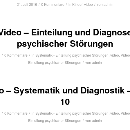
/
/
/
21. Juli 2016
0 Kommentare
in
KInder
,
video
von
admin
Video – Einteilung und Diagnos
psychischer Störungen
/
/
6
0 Kommentare
in
Systematik - Einteilung psychischer Störungen
,
video
,
Video
/
Einteilung psychischer Störungen
von
admin
o – Systematik und Diagnostik 
10
/
/
6
0 Kommentare
in
Systematik - Einteilung psychischer Störungen
,
video
,
Video
/
Einteilung psychischer Störungen
von
admin