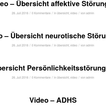
eo – Übersicht affektive Störu
/
/
/
26. Juli 2016
0 Kommentare
in
übersicht
,
video
von
admin
o – Übersicht neurotische Stör
/
/
/
26. Juli 2016
0 Kommentare
in
übersicht
,
video
von
admin
ersicht Persönlichkeitsstörun
/
/
/
26. Juli 2016
0 Kommentare
in
übersicht
,
video
von
admin
Video – ADHS