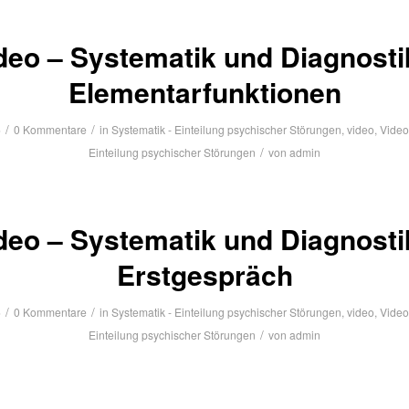
deo – Systematik und Diagnosti
Elementarfunktionen
/
/
6
0 Kommentare
in
Systematik - Einteilung psychischer Störungen
,
video
,
Video
/
Einteilung psychischer Störungen
von
admin
deo – Systematik und Diagnosti
Erstgespräch
/
/
6
0 Kommentare
in
Systematik - Einteilung psychischer Störungen
,
video
,
Video
/
Einteilung psychischer Störungen
von
admin