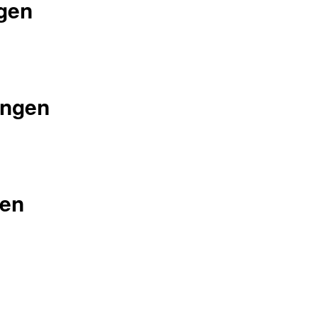
ngen
ungen
gen