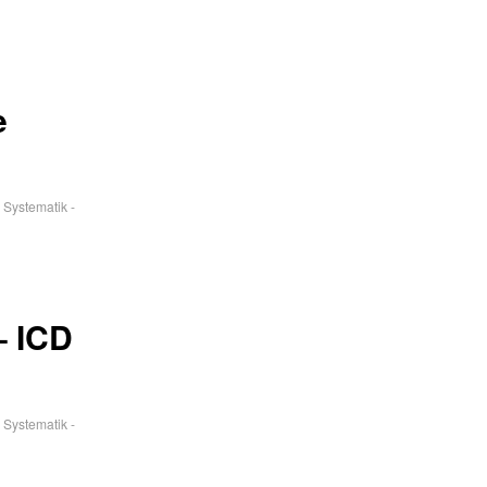
e
 Systematik -
– ICD
 Systematik -