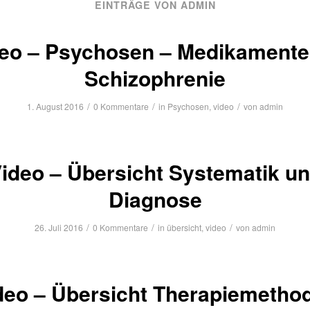
EINTRÄGE VON ADMIN
eo – Psychosen – Medikamente
Schizophrenie
/
/
/
1. August 2016
0 Kommentare
in
Psychosen
,
video
von
admin
ideo – Übersicht Systematik u
Diagnose
/
/
/
26. Juli 2016
0 Kommentare
in
übersicht
,
video
von
admin
deo – Übersicht Therapiemetho