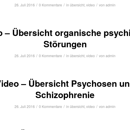
/
/
/
26. Juli 2016
0 Kommentare
in
übersicht
,
video
von
admin
o – Übersicht organische psych
Störungen
/
/
/
26. Juli 2016
0 Kommentare
in
übersicht
,
video
von
admin
ideo – Übersicht Psychosen u
Schizophrenie
/
/
/
26. Juli 2016
0 Kommentare
in
übersicht
,
video
von
admin