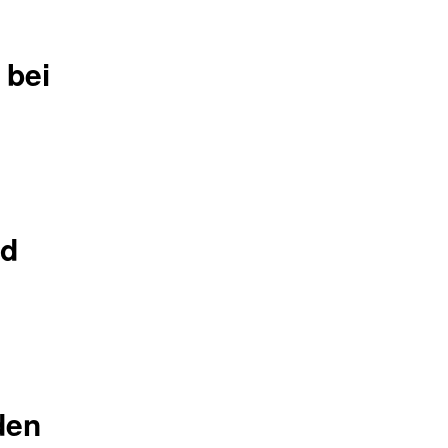
 bei
nd
den