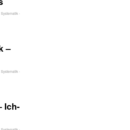
s
 Systematik -
k –
 Systematik -
 Ich-
 Systematik -