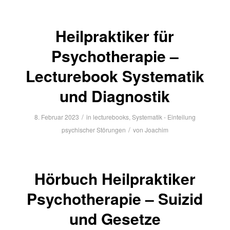
Heilpraktiker für
Psychotherapie –
Lecturebook Systematik
und Diagnostik
/
8. Februar 2023
in
lecturebooks
,
Systematik - Einteilung
/
psychischer Störungen
von
Joachim
Hörbuch Heilpraktiker
Psychotherapie – Suizid
und Gesetze