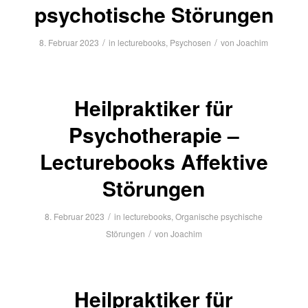
psychotische Störungen
/
/
8. Februar 2023
in
lecturebooks
,
Psychosen
von
Joachim
Heilpraktiker für
Psychotherapie –
Lecturebooks Affektive
Störungen
/
8. Februar 2023
in
lecturebooks
,
Organische psychische
/
Störungen
von
Joachim
Heilpraktiker für