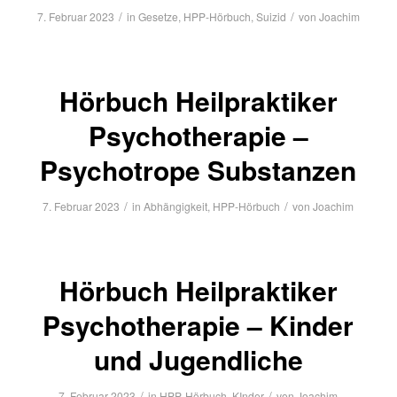
/
/
7. Februar 2023
in
Gesetze
,
HPP-Hörbuch
,
Suizid
von
Joachim
Hörbuch Heilpraktiker
Psychotherapie –
Psychotrope Substanzen
/
/
7. Februar 2023
in
Abhängigkeit
,
HPP-Hörbuch
von
Joachim
Hörbuch Heilpraktiker
Psychotherapie – Kinder
und Jugendliche
/
/
7. Februar 2023
in
HPP-Hörbuch
,
KInder
von
Joachim