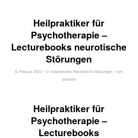
Heilpraktiker für
Psychotherapie –
Lecturebooks neurotische
Störungen
/
/
8. Februar 2023
in
lecturebooks
,
Neurotische Störungen
von
Joachim
Heilpraktiker für
Psychotherapie –
Lecturebooks