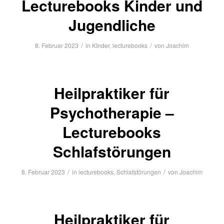
Lecturebooks Kinder und
Jugendliche
/
/
8. Februar 2023
in
KInder
,
lecturebooks
von
Joachim
Heilpraktiker für
Psychotherapie –
Lecturebooks
Schlafstörungen
/
/
8. Februar 2023
in
lecturebooks
,
Schlafstörungen
von
Joachim
Heilpraktiker für