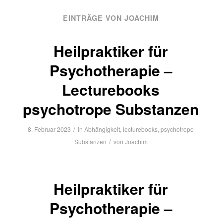
EINTRÄGE VON JOACHIM
Heilpraktiker für
Psychotherapie –
Lecturebooks
psychotrope Substanzen
/
8. Februar 2023
in
Abhängigkeit
,
lecturebooks
,
psychotrope
/
Substanzen
von
Joachim
Heilpraktiker für
Psychotherapie –