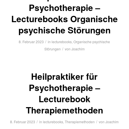
Psychotherapie –
Lecturebooks Organische
psychische Störungen
/
8. Februar 2023
in
lecturebooks
,
Organische psychische
/
Störungen
von
Joachim
Heilpraktiker für
Psychotherapie –
Lecturebook
Therapiemethoden
/
/
8. Februar 2023
in
lecturebooks
,
Therapiemethoden
von
Joachim