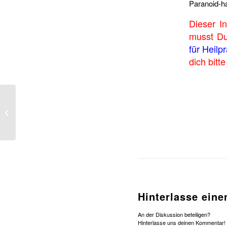
Paranoid-ha
Dieser In
musst D
für Heilp
dich bitt
Kontaktstörungen
Hinterlasse ein
An der Diskussion beteiligen?
Hinterlasse uns deinen Kommentar!