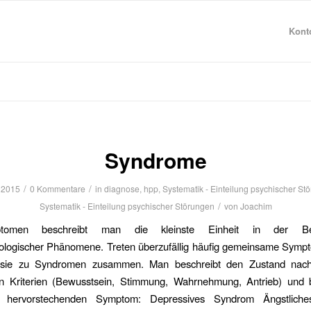
Konto
Syndrome
/
/
 2015
0 Kommentare
in
diagnose
,
hpp
,
Systematik - Einteilung psychischer St
/
Systematik - Einteilung psychischer Störungen
von
Joachim
tomen beschreibt man die kleinste Einheit in der Bes
ologischer Phänomene. Treten überzufällig häufig gemeinsame Sympt
 sie zu Syndromen zusammen. Man beschreibt den Zustand nac
en Kriterien (Bewusstsein, Stimmung, Wahrnehmung, Antrieb) und 
hervorstechenden Symptom: Depressives Syndrom Ängstlich