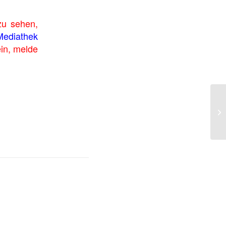
 zu sehen,
Mediathek
ein, melde
Di