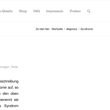
-Details
Shop
FAQ
Impressum
Proben
Du bist hier:
Startseite
/
diagnose
/
Syndrome
örungen
,
Texte
chreibung
ome auf, so
h den oben
benennt sie
es Syndrom