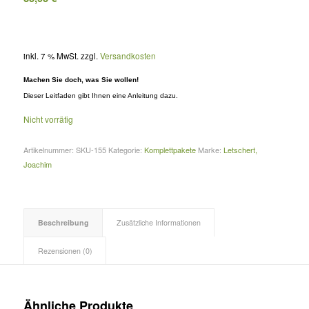
inkl. 7 % MwSt.
zzgl.
Versandkosten
Machen Sie doch, was Sie wollen!
Dieser Leitfaden gibt Ihnen eine Anleitung dazu.
Nicht vorrätig
Artikelnummer:
SKU-155
Kategorie:
Komplettpakete
Marke:
Letschert,
Joachim
Beschreibung
Zusätzliche Informationen
Rezensionen (0)
Ähnliche Produkte