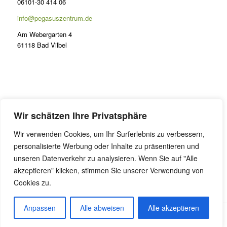
06101-30 414 06
info@pegasuszentrum.de
Am Webergarten 4
61118 Bad Vilbel
PRÄSENZ
Wir schätzen Ihre Privatsphäre
Lernen im Odenwald
Wir verwenden Cookies, um Ihr Surferlebnis zu verbessern,
FAQ Präsenzunterricht
personalisierte Werbung oder Inhalte zu präsentieren und
Online Coaching
unseren Datenverkehr zu analysieren. Wenn Sie auf "Alle
akzeptieren" klicken, stimmen Sie unserer Verwendung von
Cookies zu.
Anpassen
Alle abweisen
Alle akzeptieren
Alle Preise inkl. der gesetzlichen MwSt.