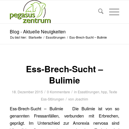
Blog - Aktuelle Neuigkeiten
Du bist hier:
Startseite
/
Essstörungen
/
Ess-Brech-Sucht – Bulimie
Ess-Brech-Sucht –
Bulimie
/
/
18. Dezember 2015
0 Kommentare
in
Essstörungen
,
hpp
,
Texte
/
Ess-Störungen
von
Joachim
Ess-Brech-Sucht – Bulimie Die Bulimie ist von so
genannten Fressanfällen, verbunden mit Erbrechen,
geprägt. Im Unterschied zur Anorexia nervosa sind