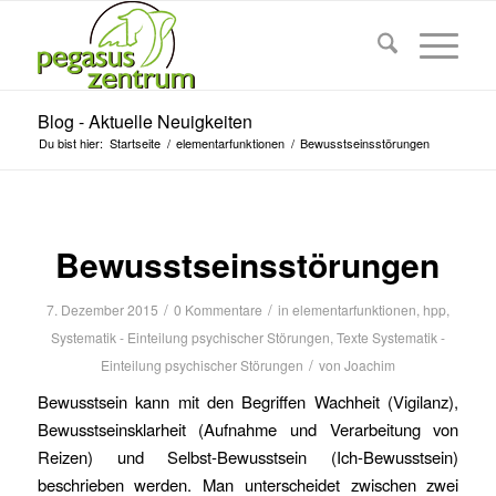
Blog - Aktuelle Neuigkeiten
Du bist hier:
Startseite
/
elementarfunktionen
/
Bewusstseinsstörungen
Bewusstseinsstörungen
/
/
7. Dezember 2015
0 Kommentare
in
elementarfunktionen
,
hpp
,
Systematik - Einteilung psychischer Störungen
,
Texte Systematik -
/
Einteilung psychischer Störungen
von
Joachim
Bewusstsein kann mit den Begriffen Wachheit (Vigilanz),
Bewusstseinsklarheit (Aufnahme und Verarbeitung von
Reizen) und Selbst-Bewusstsein (Ich-Bewusstsein)
beschrieben werden. Man unterscheidet zwischen zwei