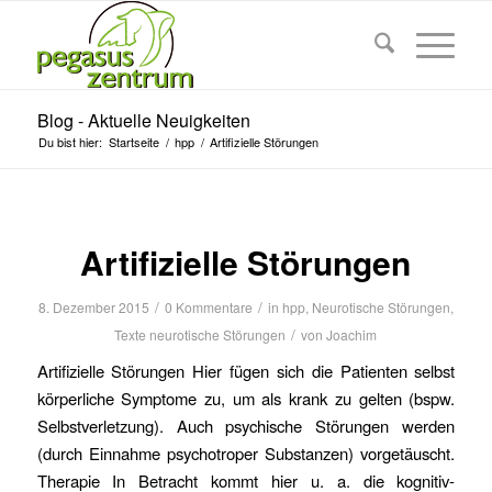
Blog - Aktuelle Neuigkeiten
Du bist hier:
Startseite
/
hpp
/
Artifizielle Störungen
Artifizielle Störungen
/
/
8. Dezember 2015
0 Kommentare
in
hpp
,
Neurotische Störungen
,
/
Texte neurotische Störungen
von
Joachim
Artifizielle Störungen Hier fügen sich die Patienten selbst
körperliche Symptome zu, um als krank zu gelten (bspw.
Selbstverletzung). Auch psychische Störungen werden
(durch Einnahme psychotroper Substanzen) vorgetäuscht.
Therapie In Betracht kommt hier u. a. die kognitiv-