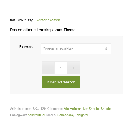
inkl. MwSt.
zzgl.
Versandkosten
Das detaillierte Lernskript zum Thema
Format
In den Warenkorb
Artikelnummer:
SKU-129
Kategorien:
Alle Heilpraktiker Skripte
,
Skripte
Schlagwort:
heilpraktiker
Marke:
Scheepers, Edelgard