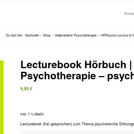
Konto
Du bist hier:
Startseite
/
Shop
/
Heilpraktiker Psychotherapie
/
HPPsycho Lecture-E-
Lecturebook Hörbuch | 
Psychotherapie – psyc
9,95
€
inkl. 7 % MwSt.
Lecturebook (frei gesprochen) zum Thema psychotische Störung