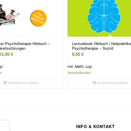
iker Psychotherapie Hörbuch –
Lecturebook Hörbuch | Heilpraktike
hkeitsstörungen
Psychotherapie – Suizid
12,95
€
9,95
€
gl.
inkl. MwSt.
zzgl.
en
Versandkosten
Ausführung wählen
Ausführung wählen
INFO & KONTAKT