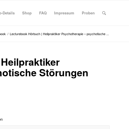
-Details
Shop
FAQ
Impressum
Proben
book
/
Lecturebook Hörbuch | Heilpraktiker Psychotherapie – psychotische ...
Heilpraktiker
hotische Störungen
en