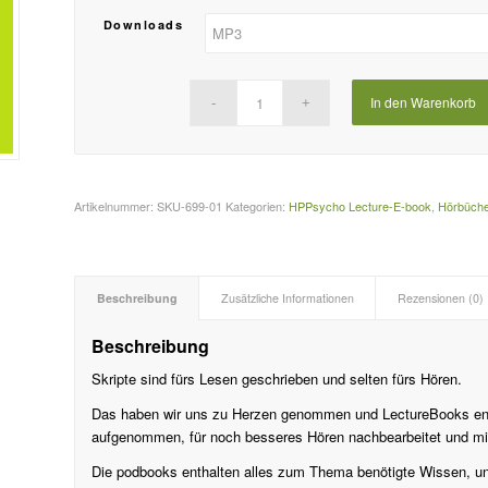
Downloads
In den Warenkorb
Artikelnummer:
SKU-699-01
Kategorien:
HPPsycho Lecture-E-book
,
Hörbüch
Beschreibung
Zusätzliche Informationen
Rezensionen (0)
Beschreibung
Skripte sind fürs Lesen geschrieben und selten fürs Hören.
Das haben wir uns zu Herzen genommen und LectureBooks ent
aufgenommen, für noch besseres Hören nachbearbeitet und mi
Die podbooks enthalten alles zum Thema benötigte Wissen, und