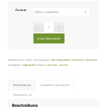
Format
In den Warenkorb
Artikelnummer:
SKU-176
Kategorien:
Alle Heilpraktiker Hörbücher
,
Hörbücher
Schlagwort:
heilpraktiker
Marke:
Letschert, Joachim
Beschreibung
Zusätzliche Informationen
Rezensionen (0)
Beschreibung