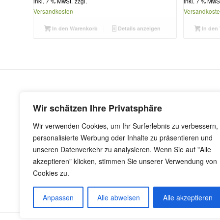
inkl. 7 % MwSt.
zzgl.
inkl. 7 % MwS
Versandkosten
Versandkost
In den Warenkorb
Details anzeigen
In den
SHOP
RECHT
Wir schätzen Ihre Privatsphäre
Konto
DATENSC
Wir verwenden Cookies, um Ihr Surferlebnis zu verbessern,
AGB
FAQ
personalisierte Werbung oder Inhalte zu präsentieren und
WIDERRUFSBELEHRUNG
Impressu
unseren Datenverkehr zu analysieren. Wenn Sie auf "Alle
Zahlungsarten
akzeptieren" klicken, stimmen Sie unserer Verwendung von
Cookies zu.
Bezahlung und Versand
Anpassen
Alle abweisen
Alle akzeptieren