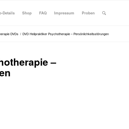
-Details
Shop
FAQ
Impressum
Proben
therapie DVDs
/
DVD Heilpraktiker Psychotherapie – Persönlichkeitsstörungen
hotherapie –
gen