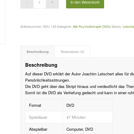
In den Warenkorb
Artikelnummer:
SKU-143
Kategorie:
Alle Psychotherapie DVDs
Marke:
Letsche
Beschreibung
Rezensionen (0)
Beschreibung
Auf dieser DVD erklärt der Autor Joachim Letschert alles für 
Persönlichkeitsstörungen.
Die DVD geht über das Skript hinaus und verdeutlicht das Th
Somit ist die DVD als Vertiefung gedacht und kann in einer ru
Format
DVD
Spieldauer
47 Minuten
Abspielbar
Computer, DVD