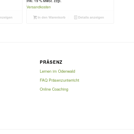
inkl. 19 % MwSt.
zzgl.
Versandkosten
anzeigen
In den Warenkorb
Details anzeigen
PRÄSENZ
Lernen im Odenwald
FAQ Präsenzunterricht
Online Coaching