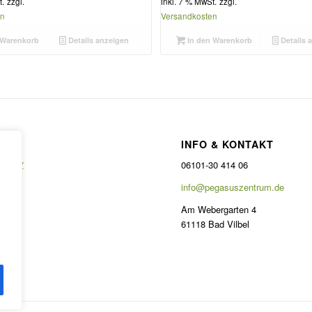
t.
zzgl.
inkl. 7 % MwSt.
zzgl.
en
Versandkosten
 Warenkorb
Details anzeigen
In den Warenkorb
Details 
INFO & KONTAKT
06101-30 414 06
HUTZ
info@pegasuszentrum.de
m
Am Webergarten 4
61118 Bad Vilbel