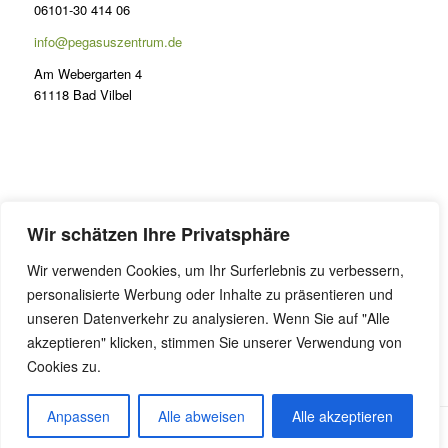
06101-30 414 06
info@pegasuszentrum.de
Am Webergarten 4
61118 Bad Vilbel
PRÄSENZ
Wir schätzen Ihre Privatsphäre
Lernen im Odenwald
Wir verwenden Cookies, um Ihr Surferlebnis zu verbessern,
FAQ Präsenzunterricht
personalisierte Werbung oder Inhalte zu präsentieren und
Online Coaching
unseren Datenverkehr zu analysieren. Wenn Sie auf "Alle
akzeptieren" klicken, stimmen Sie unserer Verwendung von
Cookies zu.
Anpassen
Alle abweisen
Alle akzeptieren
Alle Preise inkl. der gesetzlichen MwSt.