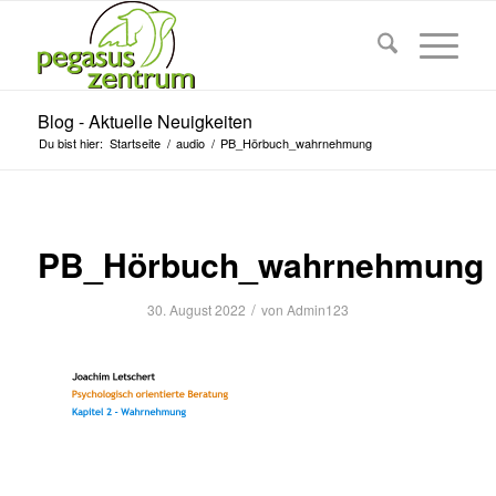
Blog - Aktuelle Neuigkeiten
Du bist hier:
Startseite
/
audio
/
PB_Hörbuch_wahrnehmung
PB_Hörbuch_wahrnehmung
/
30. August 2022
von
Admin123