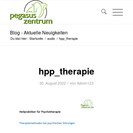
Blog - Aktuelle Neuigkeiten
Du bist hier:
Startseite
/
audio
/
hpp_therapie
hpp_therapie
/
30. August 2022
von
Admin123