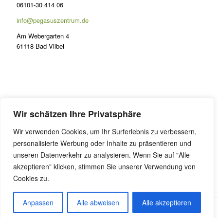
06101-30 414 06
info@pegasuszentrum.de
Am Webergarten 4
61118 Bad Vilbel
PRÄSENZ
Wir schätzen Ihre Privatsphäre
Lernen im Odenwald
Wir verwenden Cookies, um Ihr Surferlebnis zu verbessern,
FAQ Präsenzunterricht
personalisierte Werbung oder Inhalte zu präsentieren und
Online Coaching
unseren Datenverkehr zu analysieren. Wenn Sie auf "Alle
akzeptieren" klicken, stimmen Sie unserer Verwendung von
Cookies zu.
Anpassen
Alle abweisen
Alle akzeptieren
Alle Preise inkl. der gesetzlichen MwSt.