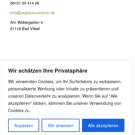
06101-30 414 06
info@pegasuszentrum.de
Am Webergarten 4
61118 Bad Vilbel
PRÄSENZ
Wir schätzen Ihre Privatsphäre
Lernen im Odenwald
Wir verwenden Cookies, um Ihr Surferlebnis zu verbessern,
FAQ Präsenzunterricht
personalisierte Werbung oder Inhalte zu präsentieren und
Online Coaching
unseren Datenverkehr zu analysieren. Wenn Sie auf "Alle
akzeptieren" klicken, stimmen Sie unserer Verwendung von
Cookies zu.
Anpassen
Alle abweisen
Alle akzeptieren
Alle Preise inkl. der gesetzlichen MwSt.