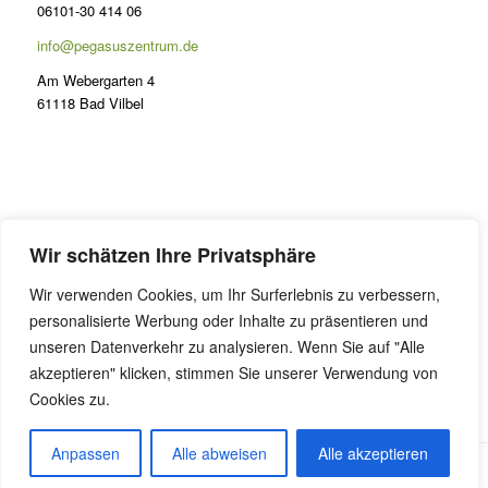
06101-30 414 06
info@pegasuszentrum.de
Am Webergarten 4
61118 Bad Vilbel
PRÄSENZ
Wir schätzen Ihre Privatsphäre
Lernen im Odenwald
Wir verwenden Cookies, um Ihr Surferlebnis zu verbessern,
FAQ Präsenzunterricht
personalisierte Werbung oder Inhalte zu präsentieren und
Online Coaching
unseren Datenverkehr zu analysieren. Wenn Sie auf "Alle
akzeptieren" klicken, stimmen Sie unserer Verwendung von
Cookies zu.
Anpassen
Alle abweisen
Alle akzeptieren
Alle Preise inkl. der gesetzlichen MwSt.