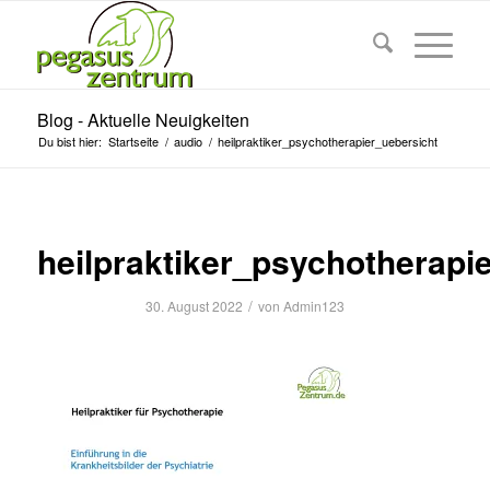
Blog - Aktuelle Neuigkeiten
Du bist hier:
Startseite
/
audio
/
heilpraktiker_psychotherapier_uebersicht
heilpraktiker_psychotherapi
/
30. August 2022
von
Admin123