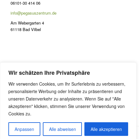
06101-30 414 06
info@pegasuszentrum.de
Am Webergarten 4
61118 Bad Vilbel
PRÄSENZ
Wir schätzen Ihre Privatsphäre
Lernen im Odenwald
Wir verwenden Cookies, um Ihr Surferlebnis zu verbessern,
FAQ Präsenzunterricht
personalisierte Werbung oder Inhalte zu präsentieren und
Online Coaching
unseren Datenverkehr zu analysieren. Wenn Sie auf "Alle
akzeptieren" klicken, stimmen Sie unserer Verwendung von
Cookies zu.
Anpassen
Alle abweisen
Alle akzeptieren
Alle Preise inkl. der gesetzlichen MwSt.