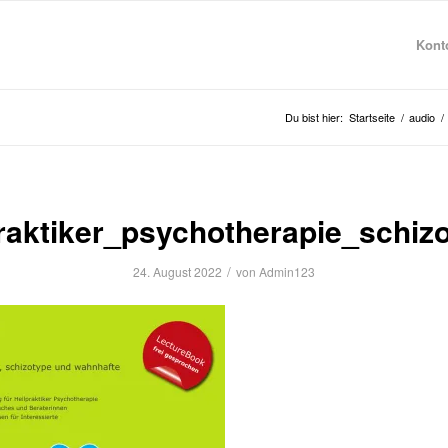
Konto
Du bist hier:
Startseite
/
audio
/
praktiker_psychotherapie_schi
/
24. August 2022
von
Admin123