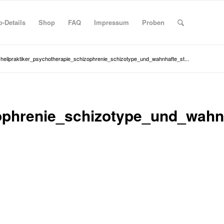
-Details
Shop
FAQ
Impressum
Proben
heilpraktiker_psychotherapie_schizophrenie_schizotype_und_wahnhafte_st...
zophrenie_schizotype_und_wah